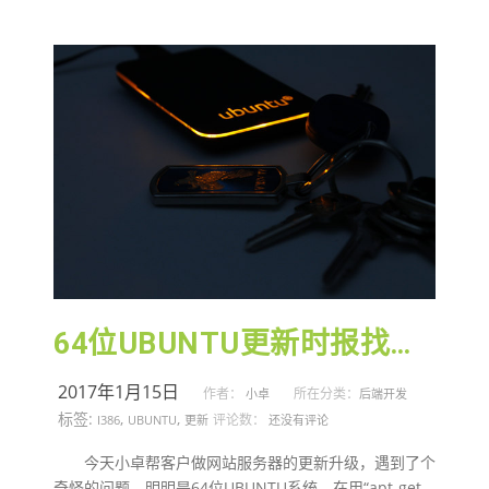
64位UBUNTU更新时报找不到i386包
2017年1月15日
作者：
所在分类：
小卓
后端开发
标签:
,
,
评论数：
I386
UBUNTU
更新
还没有评论
今天小卓帮客户做网站服务器的更新升级，遇到了个
奇怪的问题。明明是64位UBUNTU系统，在用“apt-get