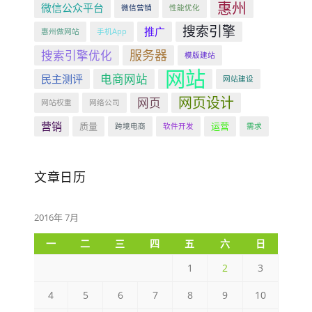
惠州
微信公众平台
微信营销
性能优化
搜索引擎
推广
惠州做网站
手机App
服务器
搜索引擎优化
模版建站
网站
电商网站
民主测评
网站建设
网页设计
网页
网站权重
网络公司
营销
质量
运营
跨境电商
软件开发
需求
文章日历
2016年 7月
一
二
三
四
五
六
日
1
2
3
4
5
6
7
8
9
10