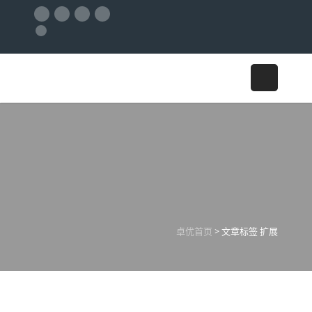
邮箱
在线客服
技术支持
18122590988
标签：扩展 - 惠州市卓优
互联科技有限公司
卓优首页
>
文章标签 扩展