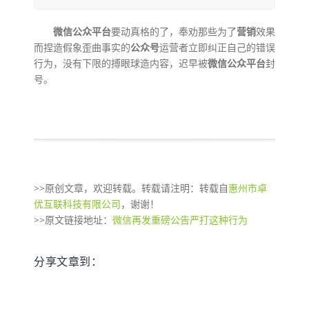
微信公众平台
要动真格的了，奉劝那些为了
营销
效果
而捏造假象歪曲事实的
公众号
运营者立即纠正自己的错误
行为，没有下限的搏眼球造内容，迟早被
微信公众平台
封
号。
>>原创文章，欢迎转载。转载请注明：转载自
惠州市卓
优互联科技有限公司
，谢谢！
>>原文链接地址：
微信再发重磅公告严打这种行为
分享文章到：