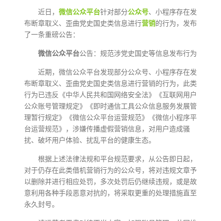
近日，
微信公众平台
针对部分
公众号
、小程序存在发
布断章取义、歪曲党史国史类信息进行
营销
的行为，发布
了一条重磅公告：
微信公众平台
公告：规范涉党史国史等信息发布行为
近期，微信公众平台发现部分公众号、小程序存在发
布断章取义、歪曲党史国史类信息进行营销的行为，此类
行为已违反《中华人民共和国网络安全法》《互联网用户
公众账号管理规定》《即时通信工具公众信息服务发展管
理暂行规定》《微信公众平台运营规范》《微信小程序平
台运营规范》，涉嫌传播虚假营销信息，对用户造成骚
扰、破坏用户体验、扰乱平台的健康生态。
根据上述法律法规和平台规范要求，从公告即日起，
对于仍存在此类借机营销行为的公众号，将对违规文章予
以删除并进行相应处罚，多次处罚后仍继续违规，或是故
意利用各种手段恶意对抗的，将采取更重的处理措施直至
永久封号。