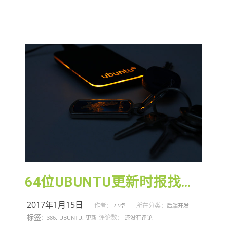
64位UBUNTU更新时报找不到i386包
2017年1月15日
作者：
所在分类：
小卓
后端开发
标签:
,
,
评论数：
I386
UBUNTU
更新
还没有评论