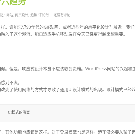
计六趋势
签:
,
,
评论数：
网站
网页设计
趋势
还没有评论
一样。谁能忘记90年代的GIF动画，或者近些年的扁平化设计？最近，我们
动融入了这个潮流，能自适应手机移动端在今天已经变得越来越重要。
似。但是，响应式设计本身不应该收到责难。WordPress网站的兴起和
而感到不爽。
改变了使用网络的方式才导致了通用UI设计模式的出现。设计模式已经
UI模式的演变
程，其他功能也应该是这样。对于登录模型也是这样。造车没必要从轮子