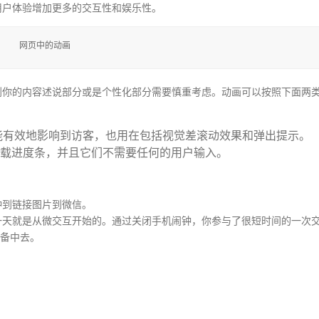
用户体验增加更多的交互性和娱乐性。
网页中的动画
到你的内容述说部分或是个性化部分需要慎重考虑。动画可以按照下面两
能有效地影响到访客，也用在包括视觉差滚动效果和弹出提示。
载进度条，并且它们不需要任何的用户输入。
钟到链接图片到微信。
一天就是从微交互开始的。通过关闭手机闹钟，你参与了很短时间的一次
设备中去。