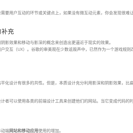
些需要用户互动的环节或关键点上，如果没有微互动元素，你会发现很难
的补充
用阴影效果和移动与影深的概念来创造出更逼近于现实的效果。
户交互（UX）。谷歌的审美观在少数诋毁声中，已然作为一个游戏规则
扁平化设计有很多的共性。但是，本质设计充分利用影深和阴影效果，比
设计者可以使用各类的前端设计工具来创建他们的网站。当它变成代码的
移动端
网站和移动应用
使用的增加。