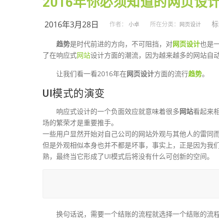
2016年你必须知道的网页设
2016年3月28日
标
作者：
所在分类：
小卓
网页设计
趋势
是时代前进的方向，不可阻挡，对
网页设计
也是
了在响应式
网站
设计方面的潮流，因为越来越多的网站自
让我们看一看2016年在
网页设计
方面的流行
趋势
。
UI模式的演变
响应式设计的一个负面效应就意味着很多
网站
看起来相
场的繁荣才是重要推手。
一些用户显然开始对自己公司的网站外观与其他人的雷同
但是外观相似本身也并不都是坏事，事实上，正是因为我们
熟，最终当它形成了UI模式后将没有什么可创新的空间。
换句话说，需要一个结账的流程就选择一个结账的流