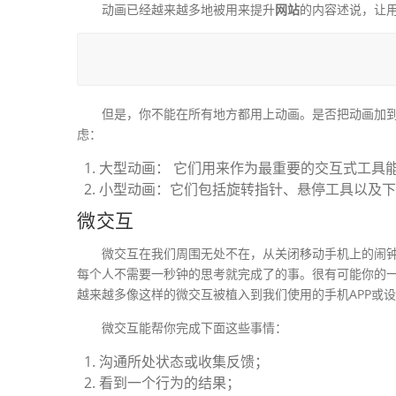
动画已经越来越多地被用来提升
网站
的内容述说，让
但是，你不能在所有地方都用上动画。是否把动画加
虑：
大型动画： 它们用来作为最重要的交互式工具
小型动画：它们包括旋转指针、悬停工具以及下
微交互
微交互在我们周围无处不在，从关闭移动手机上的闹
每个人不需要一秒钟的思考就完成了的事。很有可能你的
越来越多像这样的微交互被植入到我们使用的手机APP或
微交互能帮你完成下面这些事情：
沟通所处状态或收集反馈；
看到一个行为的结果；