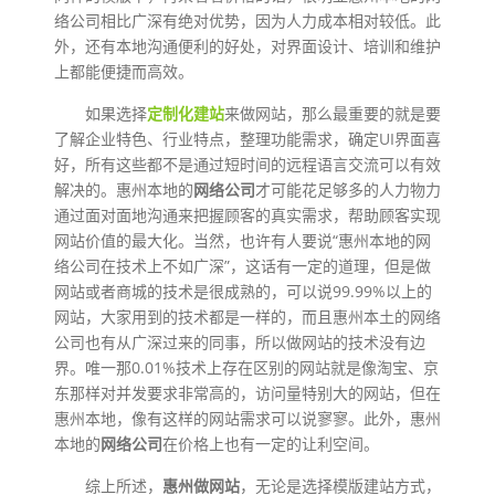
络公司相比广深有绝对优势，因为人力成本相对较低。此
外，还有本地沟通便利的好处，对界面设计、培训和维护
上都能便捷而高效。
如果选择
定制化建站
来做网站，那么最重要的就是要
了解企业特色、行业特点，整理功能需求，确定UI界面喜
好，所有这些都不是通过短时间的远程语言交流可以有效
解决的。惠州本地的
网络公司
才可能花足够多的人力物力
通过面对面地沟通来把握顾客的真实需求，帮助顾客实现
网站价值的最大化。当然，也许有人要说“惠州本地的网
络公司在技术上不如广深”，这话有一定的道理，但是做
网站或者商城的技术是很成熟的，可以说99.99%以上的
网站，大家用到的技术都是一样的，而且惠州本土的网络
公司也有从广深过来的同事，所以做网站的技术没有边
界。唯一那0.01%技术上存在区别的网站就是像淘宝、京
东那样对并发要求非常高的，访问量特别大的网站，但在
惠州本地，像有这样的网站需求可以说寥寥。此外，惠州
本地的
网络公司
在价格上也有一定的让利空间。
综上所述，
惠州做网站
，无论是选择模版建站方式，