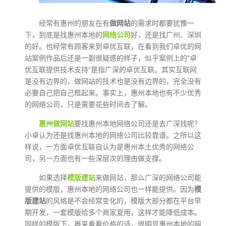
经常有惠州的朋友在有
做网站
的需求时都要犹豫一
下，到底是找惠州本地的
网络公司
好，还是找广州、深圳
的好。也经常有顾客来到卓优互联，在看到我们卓优的网
站案例作品后还是一副很疑惑的样子，似乎案例上的“卓
优互联提供技术支持”是指广深的卓优互联。其实互联网
是没有边界的，做网站的技术也是没有边界的，完全没有
必要自己把自己框起来。事实上，惠州本地也有不少优秀
的网络公司，只是需要花些时间去了解。
惠州做网站
要找惠州本地网络公司还是去广深找呢？
小卓认为还是找惠州本地的网络公司比较靠谱。之所以这
样说，一方面卓优互联自认为是惠州本土优秀的网络公
司，另一方面也有一些深层次的理由做支撑。
如果选择
模版建站
来做网站，那么广深的网络公司能
提供的模版，惠州本地的网络公司也一样能提供。因为
模
版建站
的风格是不会经常变化的，模版大部分都在平台早
期开发，一套模版给多个商家复用，这样才能降低成本。
同样的模版下，再来看看价格的话，很明显惠州本地的网