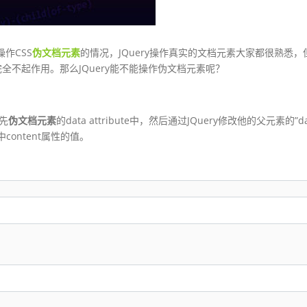
操作CSS
伪文档元素
的情况，JQuery操作真实的文档元素大家都很熟悉，
不起作用。那么JQuery能不能操作伪文档元素呢？
先
伪文档元素
的data attribute中，然后通过JQuery修改他的父元素的”da
中content属性的值。