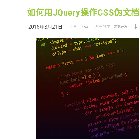
如何用JQuery操作CSS伪文档元素
2016年3月21日
标
作者：
所在分类：
小卓
前端开发