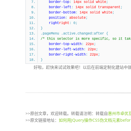
border-top
:
14px
solid
white
;
border-left
:
14px
solid
transparent
;
border-bottom
:
14px
solid
white
;
position
:
absolute
;
right
right
: 0;
}
.pageMenu .active.changed:after {
/* this selector is more specific, so it tak
border-top
–
width
:
22px
;
border-left
–
width
:
22px
;
border-right
–
width
:
22px
;
}
好啦，赶快来试试效果吧！以后在前端定制化建站中就不怕
>>原创文章，欢迎转载。转载请注明：转载自
惠州市卓优
>>原文链接地址：
如何用JQuery操作CSS伪文档元素before或