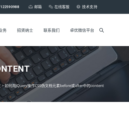
122590988
邮箱
在线客服
技术支持
业务
招贤纳士
联系我们
卓优微信平台
NTENT
发
>
如何用JQuery操作CSS伪文档元素before或after中的content