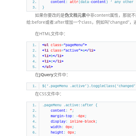
content
:
attr
(data-
content
) ‘ any other 
}
如果你要改的是
伪文档元素
中非content属性，那就
给:before或者:after增加一个class，例如叫”changed”，
在HTML文件中：
<
ul
class
=
“pageMenu”
>
<
li
class
=
“active”
>
a
</
li
>
<
li
>
b
</
li
>
<
li
>
c
</
li
>
</
ul
>
在
JQuery
文件中：
$(‘.pageMenu .active’).toggleClass(‘changed’
在CSS文件中：
.pageMenu .active::after {
content
:
”
;
margin-top
: –
6px
;
display
:
inline
–
block
;
width
:
0px
;
height
:
0px
;