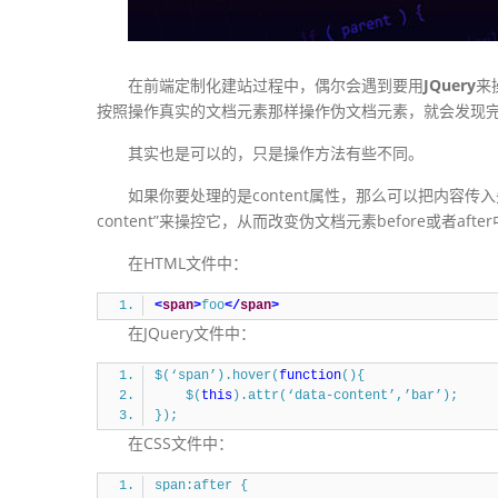
在前端定制化建站过程中，偶尔会遇到要用
JQuery
来
按照操作真实的文档元素那样操作伪文档元素，就会发现完全
其实也是可以的，只是操作方法有些不同。
如果你要处理的是content属性，那么可以把内容传入
content”来操控它，从而改变伪文档元素before或者after
在HTML文件中：
<
span
>
foo
</
span
>
在JQuery文件中：
$(‘span’).hover(
function
(){
$(
this
).attr(‘data-content’,’bar’);
});
在CSS文件中：
span:after {