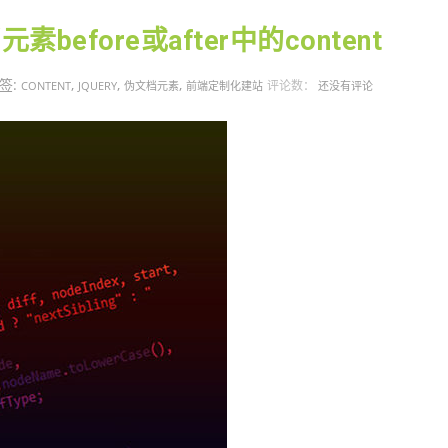
before或after中的content
签:
,
,
,
评论数：
CONTENT
JQUERY
伪文档元素
前端定制化建站
还没有评论