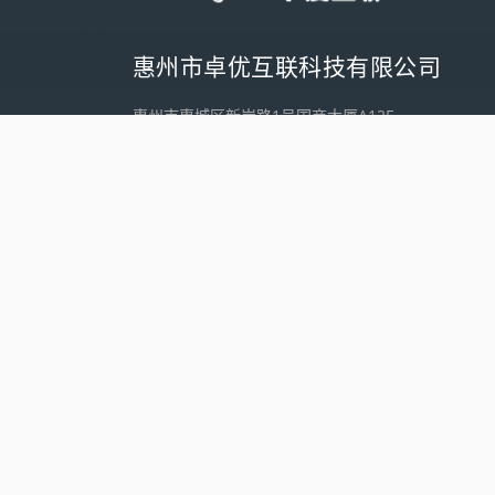
惠州市卓优互联科技有限公司
惠州市惠城区新岸路1号国商大厦A12E
电话：
18122590988
邮箱:
market@joinyoo.com
查看我们的位置
友情链接
卓优互联官方微博
惠州市数联科技有限公司