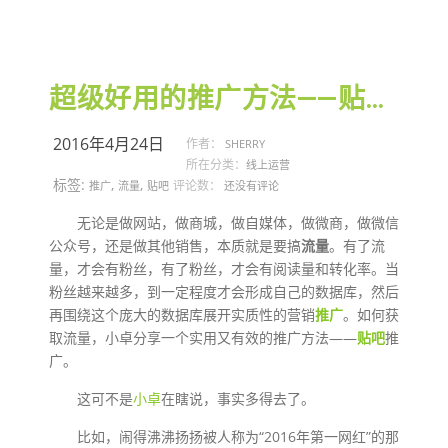
超级好用的推广方法——贴吧推广
2016年4月24日
作者：
SHERRY
所在分类：
线上运营
标签:
,
,
评论数：
推广
流量
贴吧
还没有评论
无论是做网站，做商城，做自媒体，做微商，做微信
公众号，还是做其他销售，本质就是要搞
流量
。有了流
量，才会有粉丝，有了粉丝，才会有阅读量和转化率。当
粉丝越来越多，到一定程度才会形成自己的数据库，然后
再围绕这个庞大的数据库展开实质性的营销
推广
。如何获
取流量，小卓分享一个实用又有效的推广方法——
贴吧
推
广。
这可不是
小卓
在瞎说，事实多得去了。
比如，闹得沸沸扬扬被人称为“2016年第一网红”的那