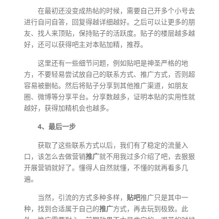
在最初还没变成热帖的时候，需要自己开多个小号去
进行自问自答，回复得越详细越好。之后可以让更多的朋
友、找人来顶贴，保持贴子的活跃度。贴子的楼层越多越
好，还可以获得吧主对本贴加精，推荐。
这里还有一些细节问题，例如贴吧是神圣严格的地
方，不要轻易尝试放自己的联系方式、推广方式，否则超
容易被删帖。然后将贴子分享到其他推广渠道，如朋友
圈、微博等分享平台。分享数越多，证明本贴的实用性就
越好，获得加精机会也越多。
4、最后一步
获取了这些联系方式以后，我们有了稳定的流量入
口，该怎么去做营销
推广
就不用我过多介绍了吧，去狠狠
开展营销就好了。懂得人自然就懂，不懂的就再看多几
遍。
当然，引流的方式多种多样，
贴吧
推广只是其中一
种，找到合适属于自己的
推广
方式，再去玩到极致。此