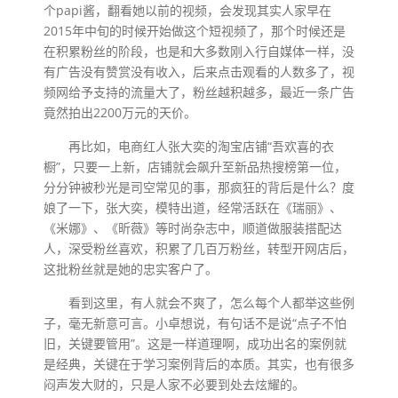
个papi酱，翻看她以前的视频，会发现其实人家早在
2015年中旬的时候开始做这个短视频了，那个时候还是
在积累粉丝的阶段，也是和大多数刚入行自媒体一样，没
有广告没有赞赏没有收入，后来点击观看的人数多了，视
频网给予支持的流量大了，粉丝越积越多，最近一条广告
竟然拍出2200万元的天价。
再比如，电商红人张大奕的淘宝店铺“吾欢喜的衣
橱”，只要一上新，店铺就会飙升至新品热搜榜第一位，
分分钟被秒光是司空常见的事，那疯狂的背后是什么？度
娘了一下，张大奕，模特出道，经常活跃在《瑞丽》、
《米娜》、《昕薇》等时尚杂志中，顺道做服装搭配达
人，深受粉丝喜欢，积累了几百万粉丝，转型开网店后，
这批粉丝就是她的忠实客户了。
看到这里，有人就会不爽了，怎么每个人都举这些例
子，毫无新意可言。小卓想说，有句话不是说“点子不怕
旧，关键要管用”。这是一样道理啊，成功出名的案例就
是经典，关键在于学习案例背后的本质。其实，也有很多
闷声发大财的，只是人家不必要到处去炫耀的。