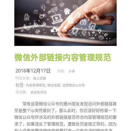
微信外部链接内容管理规范
2016年12月17日
作者：
小卓
所在分类：
线上运营
标签:
,
,
内容管理规范
微信运营
运营微信公众号
评论数：
还没有评论
常有运营微信公众号的惠州朋友发现访问外部链接甚
至是整个ip突然被封了，那么此时，你应该好好检查一下
微信公众号所涉及的外部链接是否符合内容管理规范的要
求了，如果违反了管理规范，遭致处罚是很正常的，因为
在小卓看来腾讯微信就是要打造一个有内涵的微信生态