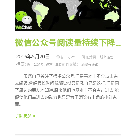
微信公众号阅读量持续下降怎么办？
2016年5月20日
作者：
所在分类：
小卓
线上运营
标签:
,
,
评论数：
微信公众号
运营
阅读量
还没有评论
虽然自己关注了很多公众号,但是基本上不会点击进
去阅读.曾经很长时间我都觉得只是我自己是这样,但是问
了周边的朋友才知道,原来他们也基本上不会点击进去,能
促使他们点进去的动力也只是为了消除右上角的小红点
而…
了解更多 »