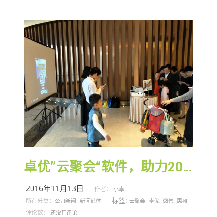
卓优”云聚会“软件，助力2016年惠州湖南大学”正青春“校友会圆满成功！
2016年11月13日
作者：
小卓
,
标签:
,
,
,
所在分类：
公司新闻
新闻媒体
云聚会
卓优
微信
惠州
评论数：
还没有评论