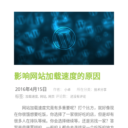
影响网站加载速度的原因
2016年4月15日
作者：
所在分类：
小卓
技术分享
标签:
,
,
评论数：
加载速度
网站
网页
还没有评论
网站加载速度究竟有多重要呢？打个比方，就好像现
在你很饿想要吃饭，你选择了一家很好吃的店，但是却有
很多人在排队等候。你会选择继续等，还是另找一家？答
案是毋庸置疑的，一般的人都会去寻找另一个吃饭的地方