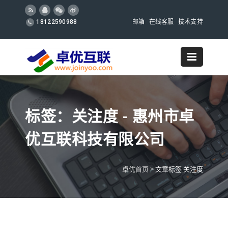
邮箱
在线客服
技术支持
18122590988
标签：关注度 - 惠州市卓
优互联科技有限公司
卓优首页
>
文章标签 关注度