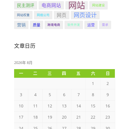
网站
电商网站
民主测评
网站建设
网页设计
网页
网站权重
网络公司
营销
质量
运营
跨境电商
软件开发
需求
文章日历
2026年 8月
一
二
三
四
五
六
日
1
2
3
4
5
6
7
8
9
10
11
12
13
14
15
16
17
18
19
20
21
22
23
24
25
26
27
28
29
30