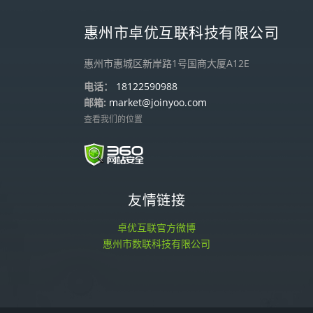
惠州市卓优互联科技有限公司
惠州市惠城区新岸路1号国商大厦A12E
电话：
18122590988
邮箱:
market@joinyoo.com
查看我们的位置
友情链接
卓优互联官方微博
惠州市数联科技有限公司