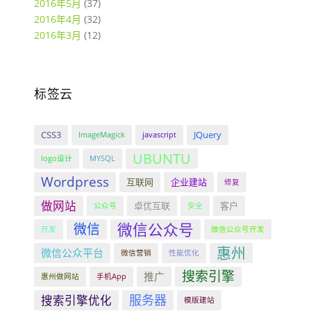
2016年5月
(37)
2016年4月
(32)
2016年3月
(12)
标签云
CSS3
JQuery
ImageMagick
javascript
UBUNTU
logo设计
MYSQL
Wordpress
互联网
企业建站
修复
做网站
卓优互联
客户
公众号
安全
微信公众号
微信
开发
微信公众号开发
惠州
微信公众平台
微信营销
性能优化
搜索引擎
推广
惠州做网站
手机App
服务器
搜索引擎优化
模版建站