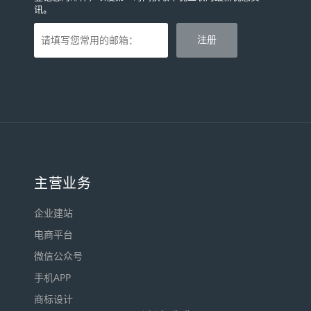
讯。
主营业务
企业建站
电商平台
微信公众号
手机APP
商标设计