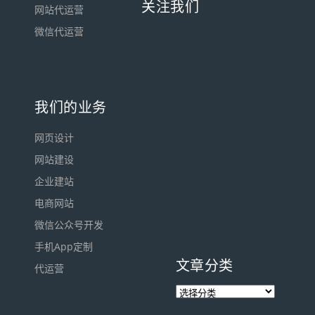
关注我们
网站代运营
微信代运营
我们的业务
网页设计
网站建设
企业建站
电商网站
微信公众号开发
手机App定制
文章分类
代运营