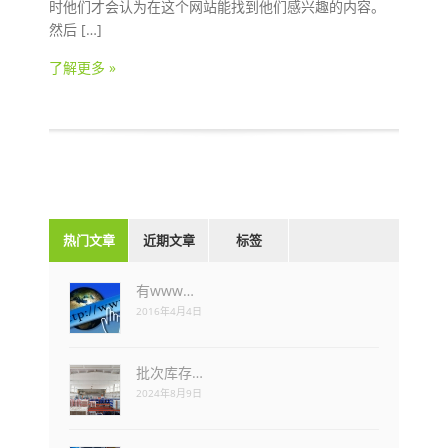
时他们才会认为在这个网站能找到他们感兴趣的内容。
然后 […]
了解更多 »
热门文章
近期文章
标签
有www…
2016年4月4日
批次库存…
2024年8月9日