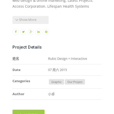
web design & online marketing. Latest Projects.
Access Corporation. Lifespan Health Systems
Show More
Project Details
姓名
Rubic Design + Interactive
Date
07 周六 2015
Categories
Graphic
Our Project
Author
小卓